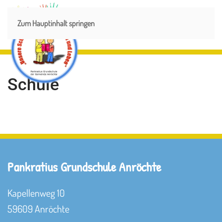
Menü
Zum Hauptinhalt springen
Schule
Pankratius Grundschule Anröchte
Kapellenweg 10
59609 Anröchte